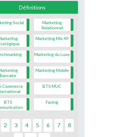
Définitions
keting Social
Marketing
Relationnel
Marketing
Marketing Mix 4P
tratégique
nchmarking
Marketing du Luxe
Marketing
Marketing Mobile
Bancaire
S Commerce
BTS MUC
ternational
BTS
Facing
mmunication
2
3
4
5
6
7
8