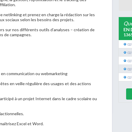
iliation.
e netlinking et prenez en charge la rédaction sur les
aux sociaux selon les besoins des projets.
Que
EN 
rs sur nos différents outils d’analyses – création de
136
ans de campagnes.
02
02
02
02
ion en communication ou webmarketing
02
êtes en veille régulière des usages et des actions
rticipé à un projet Internet dans le cadre scolaire ou
dactionnelles.
t maîtrisez Excel et Word.