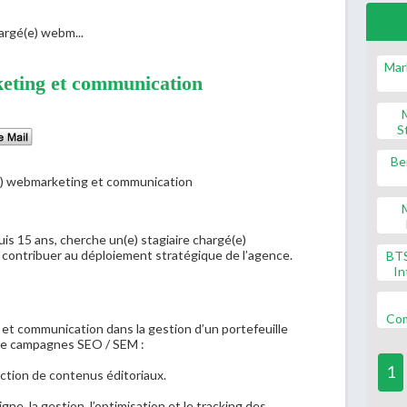
rgé(e) webm...
Mar
eting et communication
S
Be
is 15 ans, cherche un(e) stagiaire chargé(e)
contribuer au déploiement stratégique de l’agence.
BT
In
Co
et communication dans la gestion d’un portefeuille
 de campagnes SEO / SEM :
1
daction de contenus éditoriaux.
igne, la gestion, l’optimisation et le tracking des