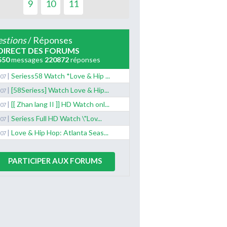
9
10
11
stions
/ Réponses
DIRECT DES FORUMS
550
messages
220872
réponses
|
Seriess58 Watch *Love & Hip ...
/07
|
[58Seriess] Watch Love & Hip...
/07
|
[[ Zhan lang II ]] HD Watch onl...
/07
|
Seriess Full HD Watch \"Lov...
/07
|
Love & Hip Hop: Atlanta Seas...
/07
PARTICIPER AUX FORUMS