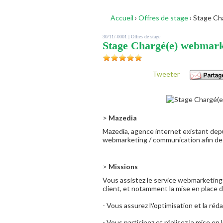
Accueil
›
Offres de stage
›
Stage Cha
30/11/-0001 |
Offres de stage
Stage Chargé(e) webmark
Tweeter
>
Mazedia
Mazedia, agence internet existant depu
webmarketing / communication afin de 
>
Missions
Vous assistez le service webmarketing 
client, et notamment la mise en place
- Vous assurez l\'optimisation et la ré
- Vous participez et réalisez la mise en l