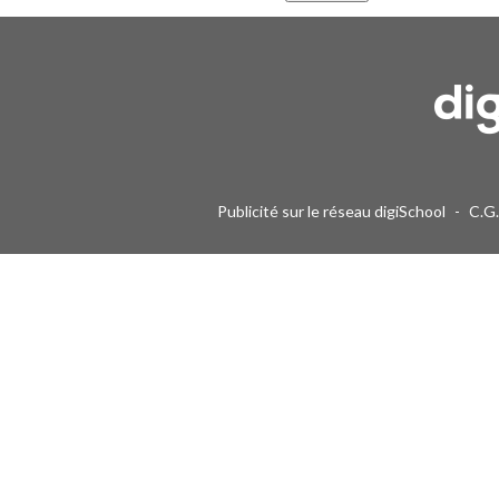
Une alerte mail par semaine maximum. Vous pourrez vous désinscri
Publicité sur le réseau digiSchool
-
C.G