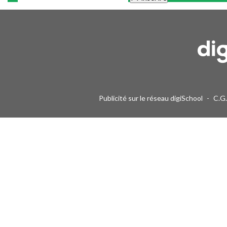
Une alerte mail par semaine maximum. Vous pourrez vous désinscri
Publicité sur le réseau digiSchool
-
C.G