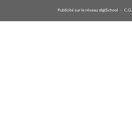
Publicité sur le réseau digiSchool
-
C.G