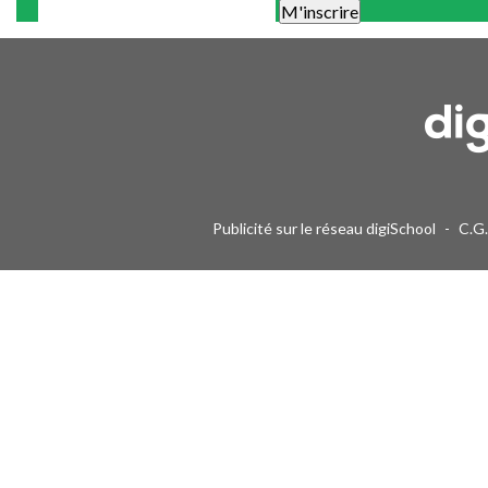
Une alerte mail par semaine maximum. Vous pourrez vous désinscri
Publicité sur le réseau digiSchool
-
C.G