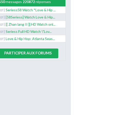
550
messages
220872
réponses
|
Seriess58 Watch *Love & Hip ...
/07
|
[58Seriess] Watch Love & Hip...
/07
|
[[ Zhan lang II ]] HD Watch onl...
/07
|
Seriess Full HD Watch \"Lov...
/07
|
Love & Hip Hop: Atlanta Seas...
/07
PARTICIPER AUX FORUMS