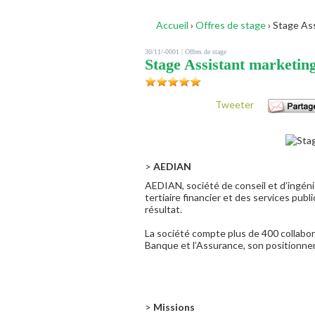
Accueil
›
Offres de stage
›
Stage Ass
30/11/-0001 |
Offres de stage
Stage Assistant marketin
Tweeter
>
AEDIAN
AEDIAN, société de conseil et d’ingénie
tertiaire financier et des services pub
résultat.
La société compte plus de 400 collabora
Banque et l’Assurance, son positionne
>
Missions