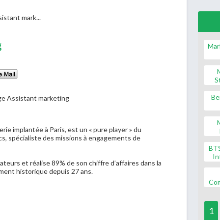
istant mark...
g
Mar
S
Be
rie implantée à Paris, est un « pure player » du
lics, spécialiste des missions à engagements de
BT
In
teurs et réalise 89% de son chiffre d’affaires dans la
ment historique depuis 27 ans.
Co
1