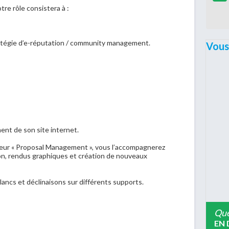
re rôle consistera à :
atégie d’e-réputation / community management.
Vous
nt de son site internet.
ateur « Proposal Management », vous l’accompagnerez
ion, rendus graphiques et création de nouveaux
 blancs et déclinaisons sur différents supports.
Que
EN 