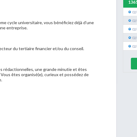
136
02
02
e cycle universitaire, vous bénéficiez déjà d’une
ne entreprise.
02
02
02
cteur du tertiaire financier et/ou du conseil.
 rédactionnelles, une grande minutie et êtes
. Vous êtes organisé(e), curieux et possédez de
e.