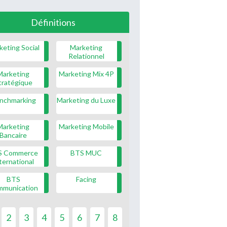
Définitions
keting Social
Marketing
Relationnel
Marketing
Marketing Mix 4P
tratégique
nchmarking
Marketing du Luxe
Marketing
Marketing Mobile
Bancaire
S Commerce
BTS MUC
ternational
BTS
Facing
mmunication
2
3
4
5
6
7
8