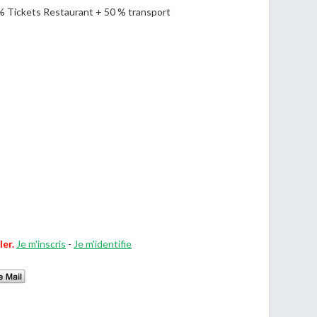
% Tickets Restaurant + 50 % transport
ler.
Je m'inscris
-
Je m'identifie