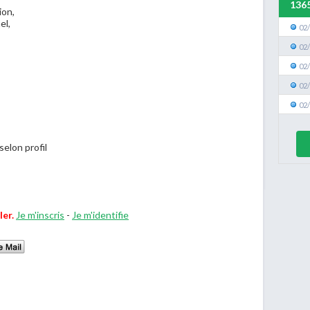
136
ion,
el,
02
02
02
02
02
selon profil
ler.
Je m'inscris
-
Je m'identifie