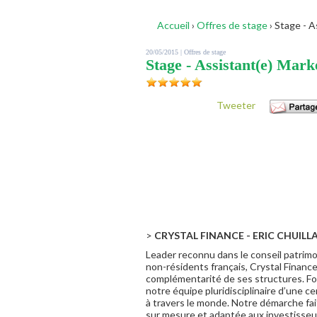
Accueil
›
Offres de stage
›
Stage - As
20/05/2015 |
Offres de stage
Stage - Assistant(e) Mark
Tweeter
>
CRYSTAL FINANCE - ERIC CHUILL
Leader reconnu dans le conseil patrimon
non-résidents français, Crystal Finance
complémentarité de ses structures. For
notre équipe pluridisciplinaire d’une c
à travers le monde. Notre démarche fai
sur mesure et adaptée aux investisseur