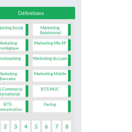
Définitions
keting Social
Marketing
Relationnel
Marketing
Marketing Mix 4P
tratégique
nchmarking
Marketing du Luxe
Marketing
Marketing Mobile
Bancaire
S Commerce
BTS MUC
ternational
BTS
Facing
mmunication
2
3
4
5
6
7
8