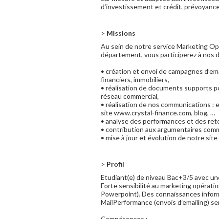
d’investissement et crédit, prévoyance 
>
Missions
Au sein de notre service Marketing Opé
département, vous participerez à nos d
• création et envoi de campagnes d’em
financiers, immobiliers,
• réalisation de documents supports p
réseau commercial,
• réalisation de nos communications : e
site www.crystal-finance.com, blog, …
• analyse des performances et des ret
• contribution aux argumentaires comm
• mise à jour et évolution de notre site
>
Profil
Etudiant(e) de niveau Bac+3/5 avec une
Forte sensibilité au marketing opératio
Powerpoint). Des connaissances infor
MailPerformance (envois d’emailing) ser
Compétences :