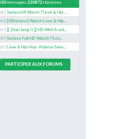
550
messages
220872
réponses
|
Seriess58 Watch *Love & Hip ...
/07
|
[58Seriess] Watch Love & Hip...
/07
|
[[ Zhan lang II ]] HD Watch onl...
/07
|
Seriess Full HD Watch \"Lov...
/07
|
Love & Hip Hop: Atlanta Seas...
/07
PARTICIPER AUX FORUMS