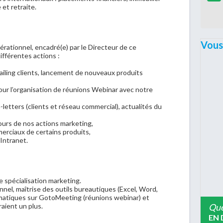
et retraite.
Vous
rationnel, encadré(e) par le Directeur de ce
ifférentes actions :
ailing clients, lancement de nouveaux produits
our l’organisation de réunions Webinar avec notre
-letters (clients et réseau commercial), actualités du
ours de nos actions marketing,
erciaux de certains produits,
 Intranet.
 spécialisation marketing.
nnel, maîtrise des outils bureautiques (Excel, Word,
matiques sur GotoMeeting (réunions webinar) et
Que
aient un plus.
EN 