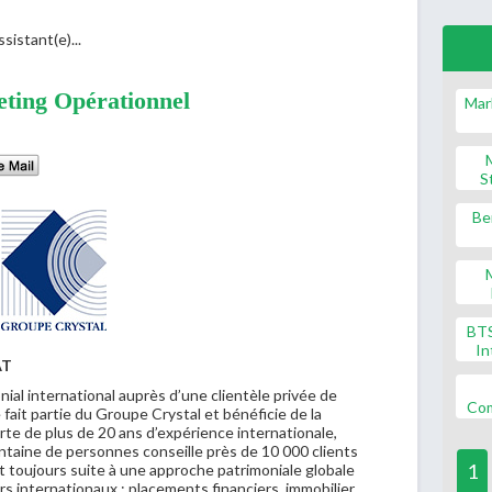
sistant(e)...
eting Opérationnel
Mar
S
Be
BT
In
AT
ial international auprès d’une clientèle privée de
Co
 fait partie du Groupe Crystal et bénéficie de la
te de plus de 20 ans d’expérience internationale,
entaine de personnes conseille près de 10 000 clients
1
t toujours suite à une approche patrimoniale globale
s internationaux : placements financiers, immobilier