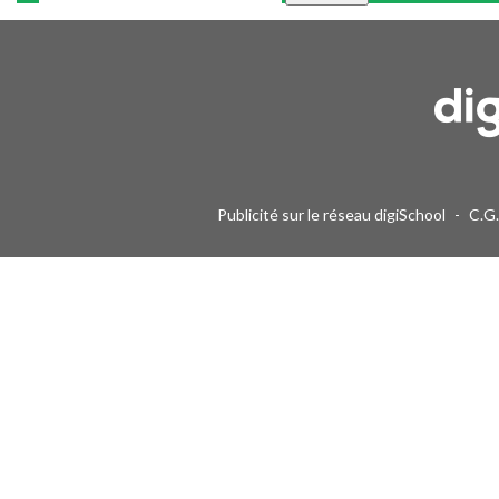
Une alerte mail par semaine maximum. Vous pourrez vous désinscri
Publicité sur le réseau digiSchool
-
C.G