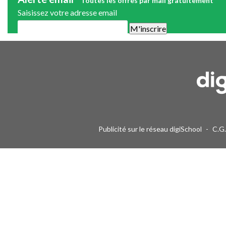
Toutes les offres par mail gratuitement
Saisissez votre adresse email
Une alerte mail par semaine maximum. Vous pourrez vous désinscri
Publicité sur le réseau digiSchool
-
C.G