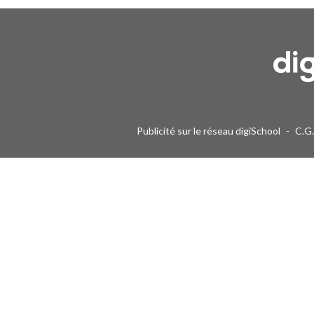
Une alerte mail par semaine maximum. Vous pourrez vous désinscri
Publicité sur le réseau digiSchool
-
C.G