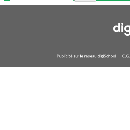
Une alerte mail par semaine maximum. Vous pourrez vous désinscri
Publicité sur le réseau digiSchool
-
C.G