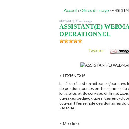
Accueil
›
Offres de stage
›
ASSISTA
01/07/2017 |
Offres de stage
ASSISTANT(E) WEBM
OPERATIONNEL
Tweeter
>
LEXISNEXIS
LexisNexis est un acteur majeur dans le
de gestion pour les professionnels du dr
logicielles et de services en ligne, Le
ouvrages pédagogiques, des encyclopéd
couvrant l’ensemble des domaines du dr
Kiosque.
>
Missions