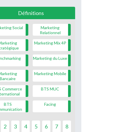
Définitions
keting Social
Marketing
Relationnel
Marketing
Marketing Mix 4P
tratégique
nchmarking
Marketing du Luxe
Marketing
Marketing Mobile
Bancaire
S Commerce
BTS MUC
ternational
BTS
Facing
mmunication
2
3
4
5
6
7
8