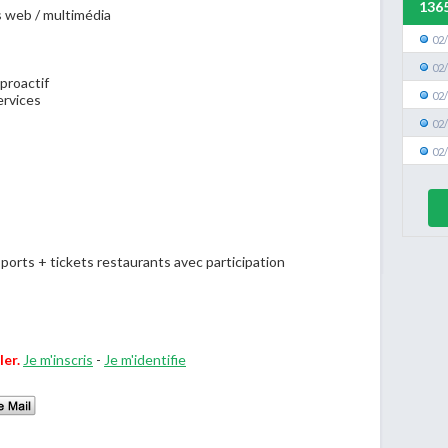
136
s web / multimédia
02
02
 proactif
02
services
02
02
orts + tickets restaurants avec participation
ler.
Je m'inscris
-
Je m'identifie