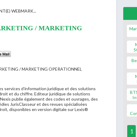
NT(E) WEBMARK...
ARKETING / MARKETING
Mar
S
Be
s services d’information juridique et des solutions
BT
oit et du chiffre. Editeur juridique de solutions
In
xisNexis publie également des codes et ouvrages, des
ies JurisClasseur et des revues spécialisées
oit, disponibles en version digitale sur Lexis®
Co
1