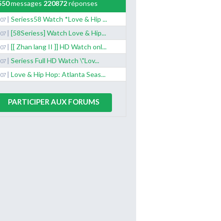
550
messages
220872
réponses
|
Seriess58 Watch *Love & Hip ...
/07
|
[58Seriess] Watch Love & Hip...
/07
|
[[ Zhan lang II ]] HD Watch onl...
/07
|
Seriess Full HD Watch \"Lov...
/07
|
Love & Hip Hop: Atlanta Seas...
/07
PARTICIPER AUX FORUMS