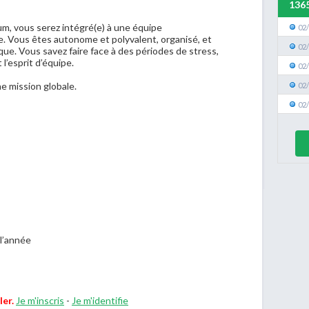
136
m, vous serez intégré(e) à une équipe
02
. Vous êtes autonome et polyvalent, organisé, et
02
que. Vous savez faire face à des périodes de stress,
 l’esprit d’équipe.
02
e mission globale.
02
02
 l’année
ler.
Je m'inscris
-
Je m'identifie