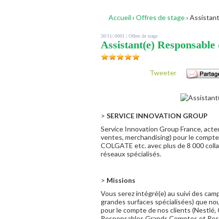
Accueil
›
Offres de stage
›
Assistant
30/11/-0001 |
Offres de stage
Assistant(e) Responsable 
Tweeter
>
SERVICE INNOVATION GROUP
Service Innovation Group France, acteu
ventes, merchandising) pour le compt
COLGATE etc. avec plus de 8 000 collab
réseaux spécialisés.
>
Missions
Vous serez intégré(e) au suivi des ca
grandes surfaces spécialisées) que nou
pour le compte de nos clients (Nestlé, C
Responsables Grands Comptes et Respon