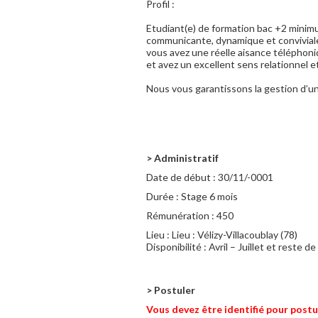
Profil :
Etudiant(e) de formation bac +2 minimu
communicante, dynamique et conviviale
vous avez une réelle aisance téléphoni
et avez un excellent sens relationnel et
Nous vous garantissons la gestion d’un
> Administratif
Date de début :
30/11/-0001
Durée :
Stage 6 mois
Rémunération :
450
Lieu :
Lieu : Vélizy-Villacoublay (78)
Disponibilité : Avril – Juillet et reste de
> Postuler
Vous devez être identifié pour postu