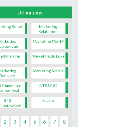
Définitions
keting Social
Marketing
Relationnel
Marketing
Marketing Mix 4P
tratégique
nchmarking
Marketing du Luxe
Marketing
Marketing Mobile
Bancaire
S Commerce
BTS MUC
ternational
BTS
Facing
mmunication
2
3
4
5
6
7
8