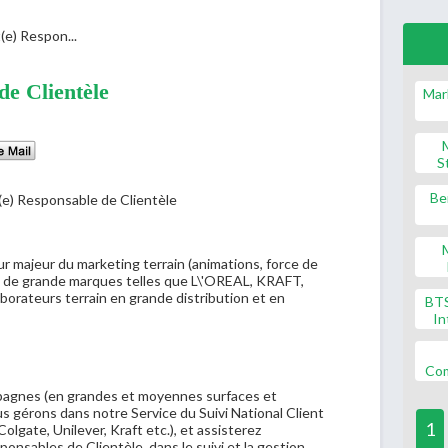
(e) Respon...
de Clientèle
Mar
S
Be
r majeur du marketing terrain (animations, force de
e de grande marques telles que L\'OREAL, KRAFT,
orateurs terrain en grande distribution et en
BT
In
Co
mpagnes (en grandes et moyennes surfaces et
s gérons dans notre Service du Suivi National Client
1
olgate, Unilever, Kraft etc.), et assisterez
sables de Clientèle, dans le suivi et la gestion