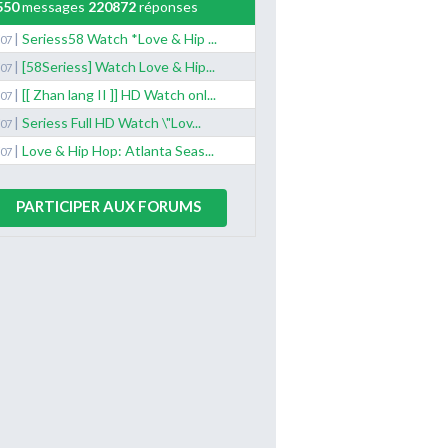
550
messages
220872
réponses
|
Seriess58 Watch *Love & Hip ...
/07
|
[58Seriess] Watch Love & Hip...
/07
|
[[ Zhan lang II ]] HD Watch onl...
/07
|
Seriess Full HD Watch \"Lov...
/07
|
Love & Hip Hop: Atlanta Seas...
/07
PARTICIPER AUX FORUMS