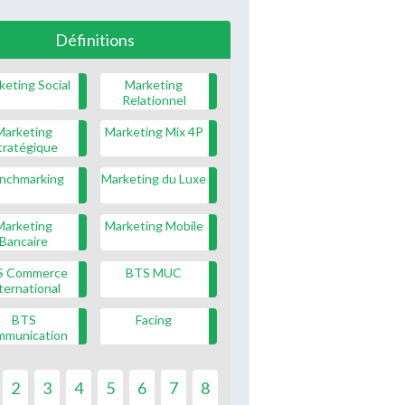
Définitions
keting Social
Marketing
Relationnel
Marketing
Marketing Mix 4P
tratégique
nchmarking
Marketing du Luxe
Marketing
Marketing Mobile
Bancaire
S Commerce
BTS MUC
ternational
BTS
Facing
mmunication
2
3
4
5
6
7
8