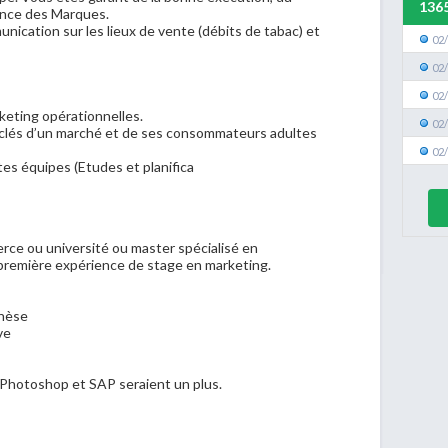
136
mance des Marques.
nication sur les lieux de vente (débits de tabac) et
02
02
02
rketing opérationnelles.
02
clés d’un marché et de ses consommateurs adultes
02
ntes équipes (Etudes et planifica
ce ou université ou master spécialisé en
première expérience de stage en marketing.
thèse
ve
 Photoshop et SAP seraient un plus.