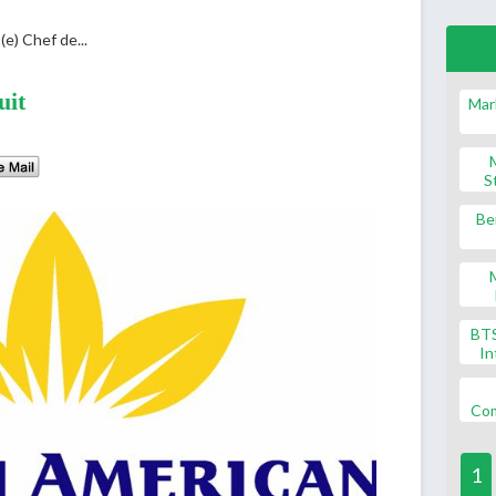
(e) Chef de...
uit
Mar
S
Be
BT
In
Co
1