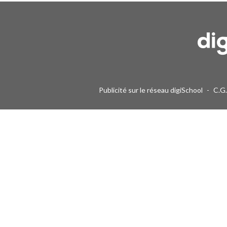
Une alerte mail par semaine maximum. Vous pourrez vous désinscri
Publicité sur le réseau digiSchool
-
C.G