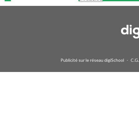
Une alerte mail par semaine maximum. Vous pourrez vous désinscri
Publicité sur le réseau digiSchool
-
C.G