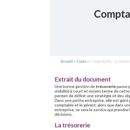
Comptabi
Accueil
›
Cours
›
Comptabilité : la trésore
Extrait du document
Une bonne gestion de
trésorerie
passe p
visibilité à court et moyen terme de cett
permet de définir une stratégie et des obj
Dans une petite entreprise, elle est géré 
comptable et le gérant, alors que dans u
entreprise, se sera le service qui prendra 
décisions.
La trésorerie