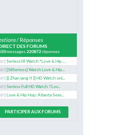
stions
/ Réponses
DIRECT DES FORUMS
550
messages
220872
réponses
|
Seriess58 Watch *Love & Hip ...
/07
|
[58Seriess] Watch Love & Hip...
/07
|
[[ Zhan lang II ]] HD Watch onl...
/07
|
Seriess Full HD Watch \"Lov...
/07
|
Love & Hip Hop: Atlanta Seas...
/07
PARTICIPER AUX FORUMS