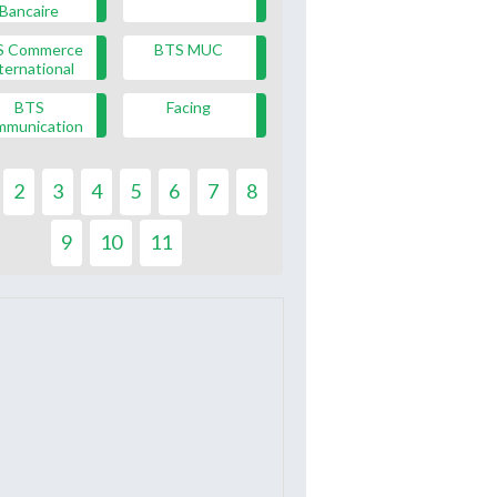
Bancaire
S Commerce
BTS MUC
ternational
BTS
Facing
mmunication
2
3
4
5
6
7
8
9
10
11