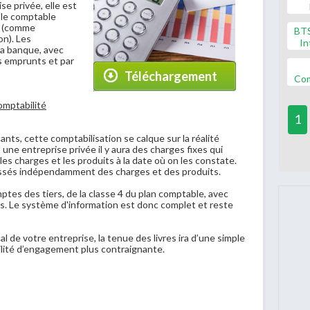
se privée, elle est
ble comptable
ue (comme
BT
on). Les
In
la banque, avec
es emprunts et par
Téléchargement
Co
omptabilité
1
nts, cette comptabilisation se calque sur la réalité
 une entreprise privée il y aura des charges fixes qui
es charges et les produits à la date où on les constate.
ssés indépendamment des charges et des produits.
tes des tiers, de la classe 4 du plan comptable, avec
s. Le système d'information est donc complet et reste
cal de votre entreprise, la tenue des livres ira d’une simple
ilité d’engagement plus contraignante.