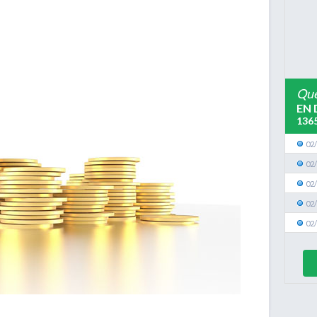
Que
EN 
136
02
02
02
02
02