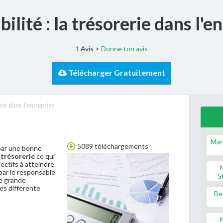
lité : la trésorerie dans l'e
1
Avis >
Donne ton avis
Télécharger Gratuitement
rie dans l'entreprise
Mar
5089 téléchargements
ar une bonne
e
trésorerie
ce qui
ectifs à atteindre.
par le responsable
S
ne grande
les différente
Be