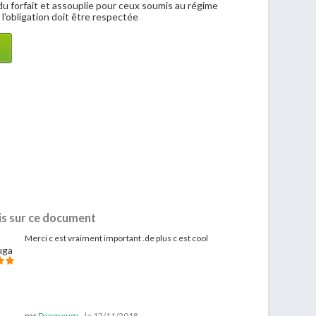
u du forfait et assouplie pour ceux soumis au régime
, l'obligation doit être respectée
is sur ce document
Merci c est vraiment important .de plus c est cool
par
Danmouga
-
le 12/11/2018