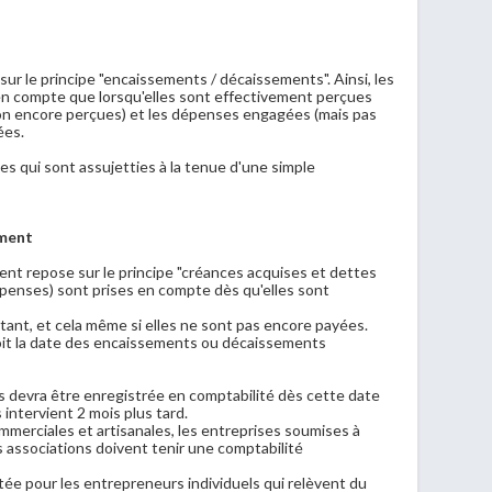
ur le principe "encaissements / décaissements". Ainsi, les
en compte que lorsqu'elles sont effectivement perçues
on encore perçues) et les dépenses engagées (mais pas
ées.
les qui sont assujetties à la tenue d'une simple
ement
t repose sur le principe "créances acquises et dettes
épenses) sont prises en compte dès qu'elles sont
tant, et cela même si elles ne sont pas encore payées.
soit la date des encaissements ou décaissements
s devra être enregistrée en comptabilité dès cette date
ntervient 2 mois plus tard.
ommerciales et artisanales, les entreprises soumises à
es associations doivent tenir une comptabilité
tée pour les entrepreneurs individuels qui relèvent du