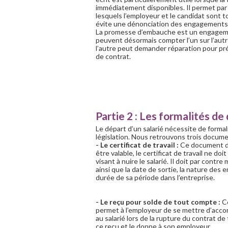
immédiatement disponibles. Il permet par ai
lesquels l’employeur et le candidat sont t
évite une dénonciation des engagements a
La promesse d’embauche est un engagement 
peuvent désormais compter l’un sur l’aut
l’autre peut demander réparation pour pr
de contrat.
Partie 2 : Les formalités de
Le départ d’un salarié nécessite de formal
législation. Nous retrouvons trois docume
- Le certificat de travail :
Ce document doi
être valable, le certificat de travail ne 
visant à nuire le salarié. Il doit par contr
ainsi que la date de sortie, la nature des 
durée de sa période dans l’entreprise.
- Le reçu pour solde de tout compte :
Ce
permet à l’employeur de se mettre d’accord
au salarié lors de la rupture du contrat de t
ce reçu et le donne à son employeur.