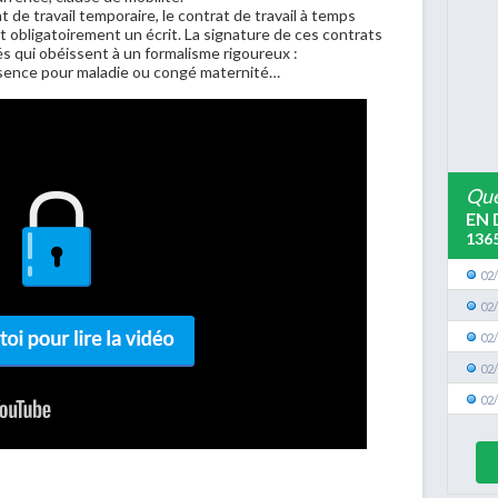
 de travail temporaire, le contrat de travail à temps
t obligatoirement un écrit. La signature de ces contrats
és qui obéissent à un formalisme rigoureux :
bsence pour maladie ou congé maternité…
Que
EN 
136
02
02
02
02
02