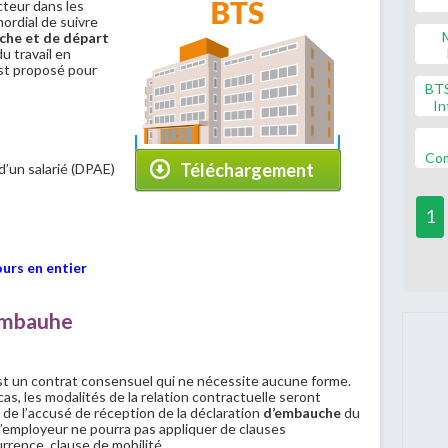
cteur dans les
ordial de suivre
che et de départ
du travail en
est proposé pour
BT
In
Co
Téléchargement
d’un salarié (DPAE)
1
ours en entier
'embauhe
est un contrat consensuel qui ne nécessite aucune forme.
cas, les modalités de la relation contractuelle seront
e de l’accusé de réception de la déclaration
d’embauche
du
 l’employeur ne pourra pas appliquer de clauses
rrence, clause de mobilité.