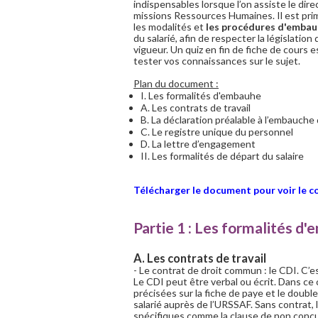
indispensables lorsque l’on assiste le dire
missions Ressources Humaines. Il est prim
les modalités et
les procédures d'embau
du salarié, afin de respecter la législation 
vigueur. Un quiz en fin de fiche de cours 
tester vos connaissances sur le sujet.
Plan du document :
I. Les formalités d'embauhe
A. Les contrats de travail
B. La déclaration préalable à l’embauche 
C. Le registre unique du personnel
D. La lettre d’engagement
II. Les formalités de départ du salaire
Télécharger le document pour voir le c
Partie 1 : Les formalités d
A. Les contrats de travail
- Le contrat de droit commun : le CDI. C’
Le CDI peut être verbal ou écrit. Dans ce 
précisées sur la fiche de paye et le doubl
salarié auprès de l’URSSAF. Sans contrat,
spécifiques comme la clause de non concu