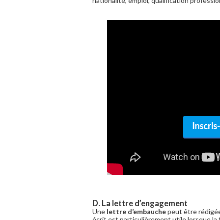
nationalité, emploi, qualification professi
D. La lettre d’engagement
Une
lettre d’embauche
peut être rédigée
écrit est particulièrement utile lorsque la