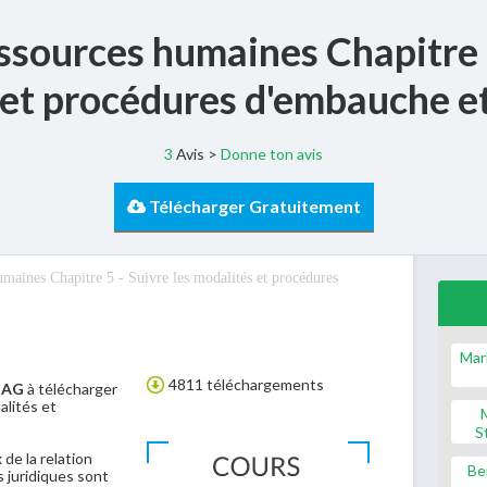
sources humaines Chapitre 5
 et procédures d'embauche et
3
Avis >
Donne ton avis
Télécharger Gratuitement
aines Chapitre 5 - Suivre les modalités et procédures
Mar
4811 téléchargements
S AG
à télécharger
alités et
S
de la relation
Be
s juridiques sont