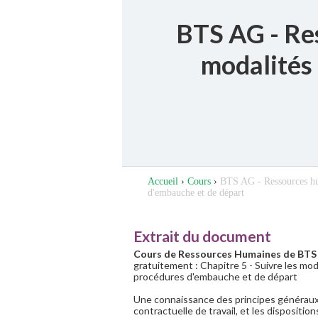
BTS AG - Res
modalités
Accueil
›
Cours
›
BTS AG - Ressources hum
d'embauche et de départ
Extrait du document
Cours de Ressources Humaines de BT
gratuitement : Chapitre 5 - Suivre les mod
procédures d'embauche et de départ
Une connaissance des principes généraux 
contractuelle de travail, et les disposition