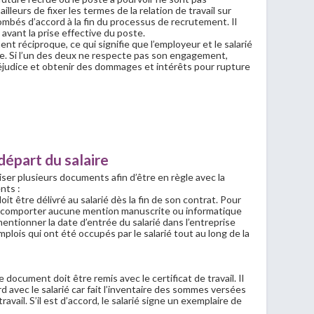
lleurs de fixer les termes de la relation de travail sur
ombés d’accord à la fin du processus de recrutement. Il
vant la prise effective du poste.
réciproque, ce qui signifie que l’employeur et le salarié
re. Si l’un des deux ne respecte pas son engagement,
éjudice et obtenir des dommages et intérêts pour rupture
 départ du salaire
iser plusieurs documents afin d’être en règle avec la
nts :
t être délivré au salarié dès la fin de son contrat. Pour
doit comporter aucune mention manuscrite ou informatique
e mentionner la date d’entrée du salarié dans l’entreprise
emplois qui ont été occupés par le salarié tout au long de la
 document doit être remis avec le certificat de travail. Il
 avec le salarié car fait l’inventaire des sommes versées
ravail. S’il est d’accord, le salarié signe un exemplaire de