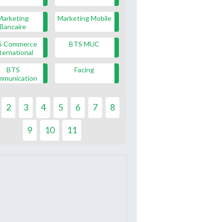
Marketing
Marketing Mobile
Bancaire
S Commerce
BTS MUC
ternational
BTS
Facing
mmunication
2
3
4
5
6
7
8
9
10
11