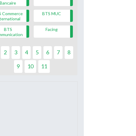
Bancaire
S Commerce
BTS MUC
ternational
BTS
Facing
mmunication
2
3
4
5
6
7
8
9
10
11