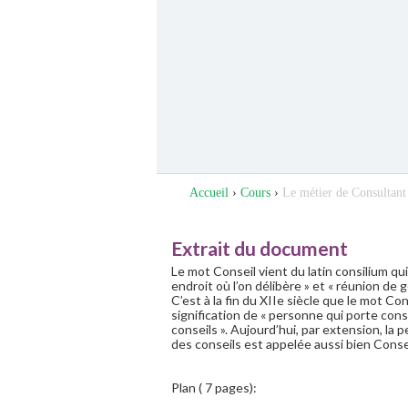
Accueil
›
Cours
›
Le métier de Consultant
Extrait du document
Le mot Conseil vient du latin consilium qui
endroit où l’on délibère » et « réunion de g
C’est à la fin du XIIe siècle que le mot Con
signification de « personne qui porte cons
conseils ». Aujourd’hui, par extension, la
des conseils est appelée aussi bien Conse
Plan ( 7 pages):