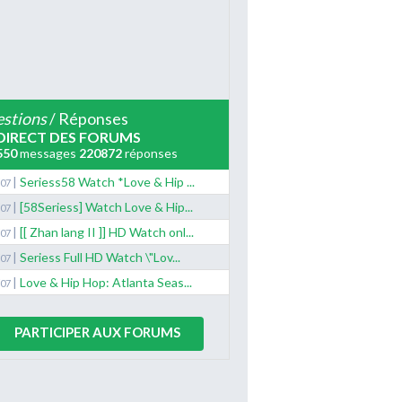
stions
/ Réponses
DIRECT DES FORUMS
550
messages
220872
réponses
|
Seriess58 Watch *Love & Hip ...
/07
|
[58Seriess] Watch Love & Hip...
/07
|
[[ Zhan lang II ]] HD Watch onl...
/07
|
Seriess Full HD Watch \"Lov...
/07
|
Love & Hip Hop: Atlanta Seas...
/07
PARTICIPER AUX FORUMS