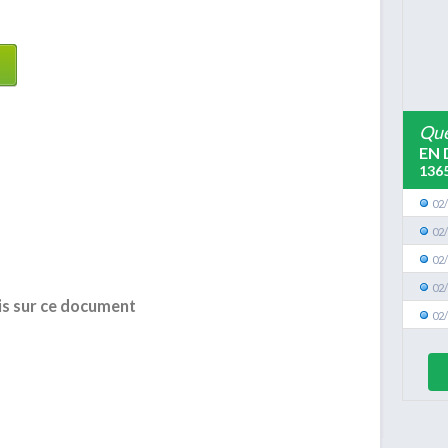
Que
EN 
136
02
02
02
02
is sur ce document
02