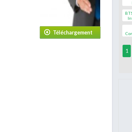
BT
In
Téléchargement
Co
1