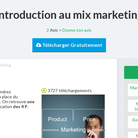
Introduction au mix marketin
2
Avis >
Donne ton avis
Télécharger Gratuitement
keting
Mar
3727 téléchargements
endrez
a place du
e. On retrouve
une
ication
des 4 P
.
S
Be