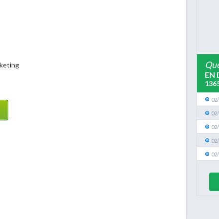
Que
keting
EN 
136
02
02
02
02
02