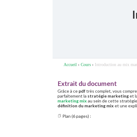
Accueil
›
Cours
›
Introduction au mix mar
Extrait du document
Grâce à ce
pdf
très complet, vous compr
parfaitement la
stratégie marketing
et l
marketing mix
au sein de cette stratégi
définition du marketing mix
et une expl
Plan (6 pages) :