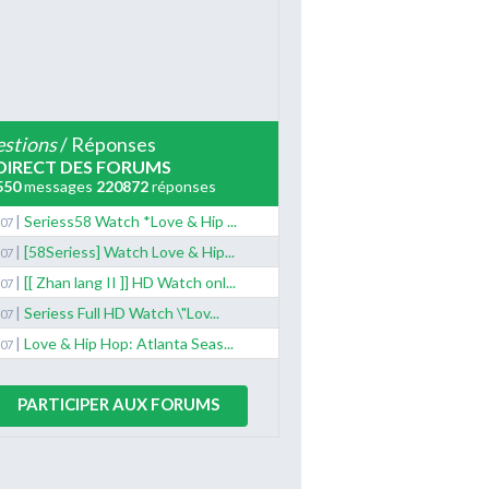
stions
/ Réponses
DIRECT DES FORUMS
550
messages
220872
réponses
|
Seriess58 Watch *Love & Hip ...
/07
|
[58Seriess] Watch Love & Hip...
/07
|
[[ Zhan lang II ]] HD Watch onl...
/07
|
Seriess Full HD Watch \"Lov...
/07
|
Love & Hip Hop: Atlanta Seas...
/07
PARTICIPER AUX FORUMS