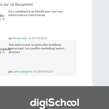
is sur ce document
très compliqué trop détaillé pour moi mais
intéressant en même temps
par
RawaneBe
-
le 30/10/2015
Très intéressant, en particulier le tableau
concernant : Les conflits marketing / autres
divisions
par
patricepegaule
-
le 29/09/2015