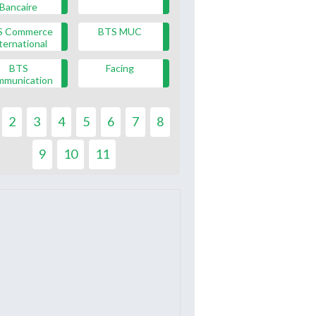
Bancaire
S Commerce
BTS MUC
ternational
BTS
Facing
mmunication
2
3
4
5
6
7
8
9
10
11