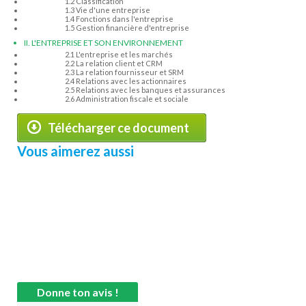
1.2 Classification
1.3 Vie d'une entreprise
1.4 Fonctions dans l'entreprise
1.5 Gestion financière d'entreprise
II. L'ENTREPRISE ET SON ENVIRONNEMENT
2.1 L'entreprise et les marchés
2.2 La relation client et CRM
2.3 La relation fournisseur et SRM
2.4 Relations avec les actionnaires
2.5 Relations avec les banques et assurances
2.6 Administration fiscale et sociale
Télécharger ce document
Vous aimerez aussi
Donne ton avis !