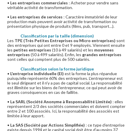
•
Les entreprises commerciales
: Acheter pour vendre sans
véritable activité de transformation.
•
Les entreprises de services
: Caractère immatériel de leur
production mais peuvent avoir activité de transformation ou
présentation physique de produits (films, pub, transport…).
Classification par la taille (dimension)
Les
TPE (Très Petites Entreprises ou Micro entreprises)
sont
des entreprises qui ont entre 0 et 9 employés. Viennent ensuite
les
petites entreprises
(10 à 49 salariés) et les
moyennes
entreprises
(50 à 499 salariés). Enfin, les
grandes entreprises
sont celles qui comptent plus de 500 salariés.
Classification selon la forme juridique
•
L'entreprise individuelle (EI)
est la forme la plus répandue
puisqu'elle représente 60% des entreprises. L'entrepreneur est
le seul dirigeant et il n'y a pas de capital social. La responsabilité
est illimitée sur les biens de l'entrepreneur, ce qui peut avoir de
graves conséquences en cas de faillite.
•
La SARL (Société Anonyme à Responsabilité Limitée)
: elles
représentent 2/3 des sociétés commerciales et doivent compter
entre 2 et 100 associés. Ici, la responsabilité des associés est
limitée à leur apport.
•
La SAS (Société par Actions Simplifiée)
: ce type d'entreprise
existe depuis 1994 et le capital social doit être d'au moins 37