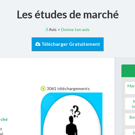
Les études de marché
3
Avis >
Donne ton avis
Télécharger Gratuitement
Mar
3061 téléchargements
S
Be
rché
nt
hé