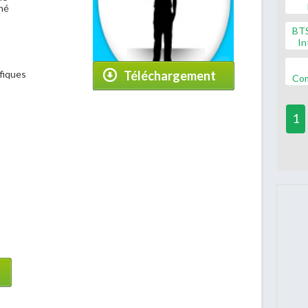
hé
BT
In
fiques
Téléchargement
Co
1