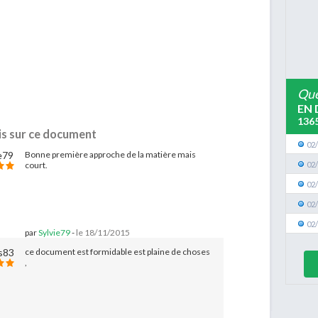
Que
EN 
136
is sur ce document
02
Bonne première approche de la matière mais
02
court.
02
02
02
par
Sylvie79
-
le 18/11/2015
ce document est formidable est plaine de choses
,