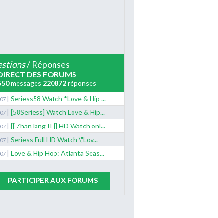
stions
/ Réponses
DIRECT DES FORUMS
550
messages
220872
réponses
|
Seriess58 Watch *Love & Hip ...
/07
|
[58Seriess] Watch Love & Hip...
/07
|
[[ Zhan lang II ]] HD Watch onl...
/07
|
Seriess Full HD Watch \"Lov...
/07
|
Love & Hip Hop: Atlanta Seas...
/07
PARTICIPER AUX FORUMS