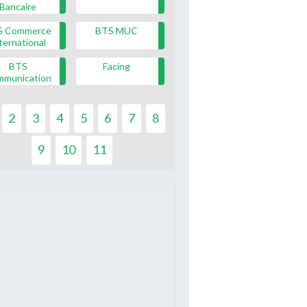
Bancaire
S Commerce
BTS MUC
ternational
BTS
Facing
mmunication
2
3
4
5
6
7
8
9
10
11