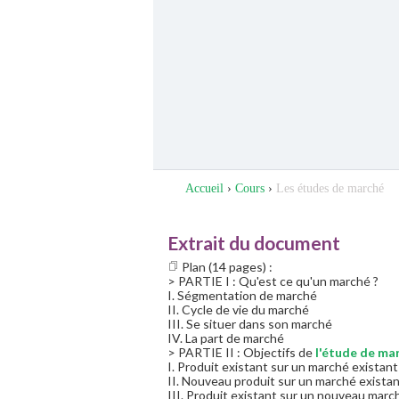
Accueil
›
Cours
›
Les études de marché
Extrait du document
Plan (14 pages) :
> PARTIE I : Qu'est ce qu'un marché ?
I. Ségmentation de marché
II. Cycle de vie du marché
III. Se situer dans son marché
IV. La part de marché
> PARTIE II : Objectifs de
l'étude de ma
I. Produit existant sur un marché existant
II. Nouveau produit sur un marché exista
III. Produit existant sur un nouveau marc