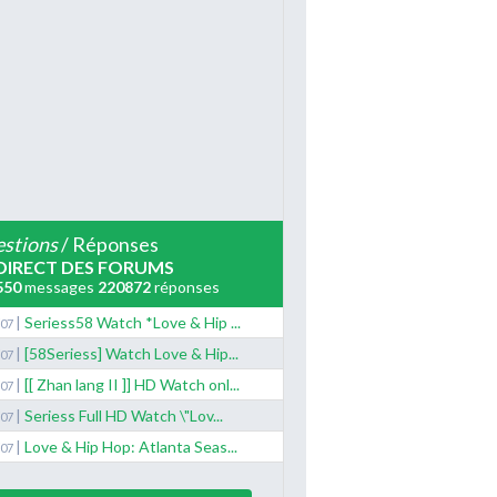
stions
/ Réponses
DIRECT DES FORUMS
550
messages
220872
réponses
|
Seriess58 Watch *Love & Hip ...
/07
|
[58Seriess] Watch Love & Hip...
/07
|
[[ Zhan lang II ]] HD Watch onl...
/07
|
Seriess Full HD Watch \"Lov...
/07
|
Love & Hip Hop: Atlanta Seas...
/07