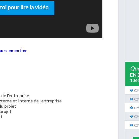
ours en entier
Que
EN 
136
02
 de l'entreprise
02
xterne et Interne de l'entreprise
du projet
02
 projet
et
02
02