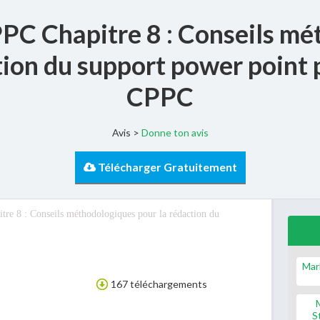
PC Chapitre 8 : Conseils mé
tion du support power point 
CPPC
Avis >
Donne ton avis
Télécharger Gratuitement
e 8 : Conseils méthodologiques pour la rédaction du
Mar
167 téléchargements
S