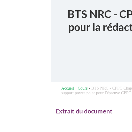
BTS NRC - CP
pour la rédac
Accueil
›
Cours
›
BTS NRC - CPPC Chapitr
support power point pour l'épreuve CPPC
Extrait du document