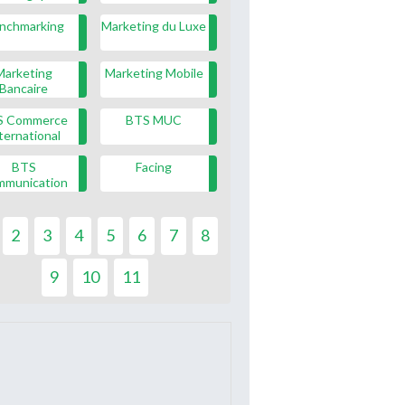
nchmarking
Marketing du Luxe
Marketing
Marketing Mobile
Bancaire
S Commerce
BTS MUC
ternational
BTS
Facing
mmunication
2
3
4
5
6
7
8
9
10
11