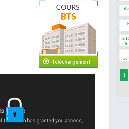
Be
BT
In
Co
Téléchargement
1