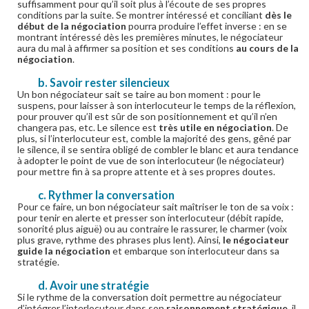
suffisamment pour qu’il soit plus à l’écoute de ses propres
conditions par la suite. Se montrer intéressé et conciliant
dès le
début de la négociation
pourra produire l’effet inverse : en se
montrant intéressé dès les premières minutes, le négociateur
aura du mal à affirmer sa position et ses conditions
au cours de la
négociation
.
b. Savoir rester silencieux
Un bon négociateur sait se taire au bon moment : pour le
suspens, pour laisser à son interlocuteur le temps de la réflexion,
pour prouver qu’il est sûr de son positionnement et qu’il n’en
changera pas, etc. Le silence est
très utile en négociation
. De
plus, si l’interlocuteur est, comble la majorité des gens, gêné par
le silence, il se sentira obligé de combler le blanc et aura tendance
à adopter le point de vue de son interlocuteur (le négociateur)
pour mettre fin à sa propre attente et à ses propres doutes.
c. Rythmer la conversation
Pour ce faire, un bon négociateur sait maîtriser le ton de sa voix :
pour tenir en alerte et presser son interlocuteur (débit rapide,
sonorité plus aiguë) ou au contraire le rassurer, le charmer (voix
plus grave, rythme des phrases plus lent). Ainsi,
le négociateur
guide la négociation
et embarque son interlocuteur dans sa
stratégie.
d. Avoir une stratégie
Si le rythme de la conversation doit permettre au négociateur
d’intégrer l’interlocuteur dans son
raisonnement stratégique
, il