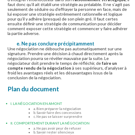
faut donc qu’il ait établi une stratégie au préalable. Il ne s’agit pas
seulement de séduire ou d’effrayer la personne en face, mais de
lui exposer une stratégie extrêmement rationnelle et logique
pour qu’il y adhère (presque) de son plein gré. Il faut certes
ensuite définir une stratégie de communication pour décider
comment exposer cette stratégie et commencer y faire adhérer
la partie adverse.
e. Ne pas conclure précipitamment
Une négociation ne débouche pas automatiquement sur une
signature. Prendre une décision à chaud directement après la
négociation pourra se révéler mauvaise par la suite. Le
négociateur doit prendre le temps de réfléchir, de
faire un
compte rendu de la négociation
à ses supérieurs, d’analyser à
froid les avantages réels et les désavantages issus de la
conclusion de la négociation.
Plan du document
I. LA NÉGOCIATION EN AMONT
a. Bien préparer la négociation
b. Savoir faire des concessions
c. Ne pas se laisser surprendre
II. COMPORTEMENT DURANT LA NÉGOCIATION
a. Ne pas avoir peur de refuser
b. Savoir rester silencieux