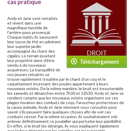
cas pratique
Andy et Jane sont retraités
et vivent dans une
magnifique bastide de
l’arrière-pays provençal.
Chaque matin, ils savourent
leur tasse de thé en admirant
leur superbe jardin
accompagné du chant des
cigales. Le terrain jouxtant
leur propriété vient d’être
Téléchargement
vendu à de nouveaux
acquéreurs. La tranquillité de
nos jeunes retraités se
trouve rapidement troublée par le chant d’un coq et le
caquètement incessant des poules appartenant à leurs
nouveaux voisins. De la même manière, le bruit est insoutenable
les samedis et dimanches entre 7h30 et 12h30. Andy et Jane se
rendent compte que les nouveaux voisins organisent sur ces
plages horaires des combats de coqs. Farouches protecteurs de
la cause animale, Andy et Jane viennent vous consulter pour
savoir s’ils peuvent faire quelques choses afin de voir ces
combats cesser. Par la même occasion, ils souhaiteraient voir
enlever définitivement ce poulailler qui perturbe leur paisibilité.
En effet, si le bruit les dérange, ils vous expliquent également
que l’odeur dégagée par les volatiles est insoutenable.