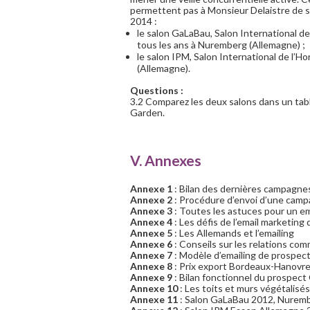
permettent pas à Monsieur Delaistre de se
2014 :
le salon GaLaBau, Salon International de 
tous les ans à Nuremberg (Allemagne) ;
le salon IPM, Salon International de l’H
(Allemagne).
Questions :
3.2 Comparez les deux salons dans un tab
Garden.
V. Annexes
Annexe 1
: Bilan des dernières campagnes
Annexe 2
: Procédure d’envoi d’une camp
Annexe 3
: Toutes les astuces pour un ema
Annexe 4
: Les défis de l’email marketing 
Annexe 5
: Les Allemands et l’emailing
Annexe 6
: Conseils sur les relations co
Annexe 7
: Modèle d’emailing de prospec
Annexe 8
: Prix export Bordeaux-Hanovr
Annexe 9
: Bilan fonctionnel du prospect
Annexe 10
: Les toits et murs végétalisés
Annexe 11
: Salon GaLaBau 2012, Nuremb