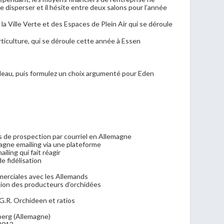
 disperser et il hésite entre deux salons pour l’année
la Ville Verte et des Espaces de Plein Air qui se déroule
orticulture, qui se déroule cette année à Essen
leau, puis formulez un choix argumenté pour Eden
 de prospection par courriel en Allemagne
agne emailing via une plateforme
iling qui fait réagir
de fidélisation
mmerciales avec les Allemands
tion des producteurs d’orchidées
e
 G.R. Orchideen et ratios
erg (Allemagne)