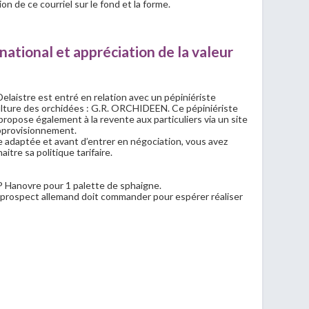
n de ce courriel sur le fond et la forme.
ernational et appréciation de la valeur
 Delaistre est entré en relation avec un pépiniériste
culture des orchidées : G.R. ORCHIDEEN. Ce pépiniériste
 propose également à la revente aux particuliers via un site
approvisionnement.
e adaptée et avant d’entrer en négociation, vous avez
itre sa politique tarifaire.
P Hanovre pour 1 palette de sphaigne.
e prospect allemand doit commander pour espérer réaliser