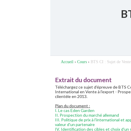
BT
Accueil
›
Cours
›
BTS CI : Sujet de Vente 
Extrait du document
Téléchargez ce sujet d'épreuve de BTS
International en Vente à l'export - Prospe
clientèle en 2013.
Plan du document :
I. Le cas Eden Garden
II. Prospection du marché allemand
III. Politique de prix à l'international et a
valeur d'un partenaire
IV. Identification des cibles et choix d'un 