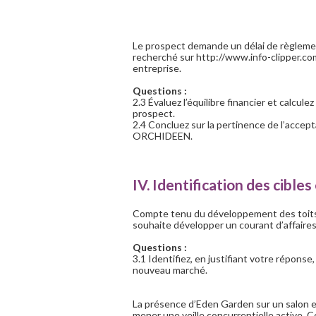
Le prospect demande un délai de règlement
recherché sur http://www.info-clipper.co
entreprise.
Questions :
2.3 Évaluez l’équilibre financier et calcule
prospect.
2.4 Concluez sur la pertinence de l’accep
ORCHIDEEN.
IV. Identification des cibles
Compte tenu du développement des toits 
souhaite développer un courant d’affaires
Questions :
3.1 Identifiez, en justifiant votre réponse,
nouveau marché.
La présence d’Eden Garden sur un salon e
mener une veille concurrentielle active. 