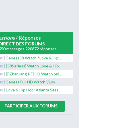
stions
/ Réponses
DIRECT DES FORUMS
550
messages
220872
réponses
|
Seriess58 Watch *Love & Hip ...
/07
|
[58Seriess] Watch Love & Hip...
/07
|
[[ Zhan lang II ]] HD Watch onl...
/07
|
Seriess Full HD Watch \"Lov...
/07
|
Love & Hip Hop: Atlanta Seas...
/07
PARTICIPER AUX FORUMS