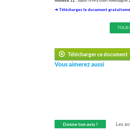
Annexe 12
: Salon IPM Essen Allemagne 
➜ Téléchargez le document gratuiteme
TOUS 
Télécharger ce document
Vous aimerez aussi
Donne ton avis !
Les av