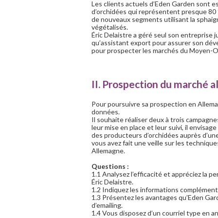
Les clients actuels d’Eden Garden sont e
d’orchidées qui représentent presque 80 
de nouveaux segments utilisant la sphaign
végétalisés.
Éric Delaistre a géré seul son entreprise
qu’assistant export pour assurer son dév
pour prospecter les marchés du Moyen-O
II. Prospection du marché 
Pour poursuivre sa prospection en Allemag
données.
Il souhaite réaliser deux à trois campag
leur mise en place et leur suivi, il envis
des producteurs d’orchidées auprès d’une
vous avez fait une veille sur les technique
Allemagne.
Questions :
1.1 Analysez l’efficacité et appréciez la 
Éric Delaistre.
1.2 Indiquez les informations complémenta
1.3 Présentez les avantages qu’Eden Gar
d’emailing.
1.4 Vous disposez d’un courriel type en a