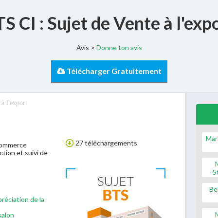
S CI : Sujet de Vente à l'exp
Avis >
Donne ton avis
Télécharger Gratuitement
à l'export
Mar
27 téléchargements
 Commerce
ction et suivi de
S
Be
ppréciation de la
salon