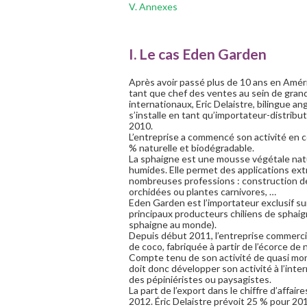
V. Annexes
I. Le cas Eden Garden
Après avoir passé plus de 10 ans en Amér
tant que chef des ventes au sein de gran
internationaux, Eric Delaistre, bilingue an
s’installe en tant qu’importateur-distribu
2010.
L’entreprise a commencé son activité en co
% naturelle et biodégradable.
La sphaigne est une mousse végétale natu
humides. Elle permet des applications e
nombreuses professions : construction de
orchidées ou plantes carnivores, …
Eden Garden est l’importateur exclusif s
principaux producteurs chiliens de sphaign
sphaigne au monde).
Depuis début 2011, l’entreprise commercial
de coco, fabriquée à partir de l’écorce de 
Compte tenu de son activité de quasi mo
doit donc développer son activité à l’inte
des pépiniéristes ou paysagistes.
La part de l’export dans le chiffre d’affa
2012. Éric Delaistre prévoit 25 % pour 20