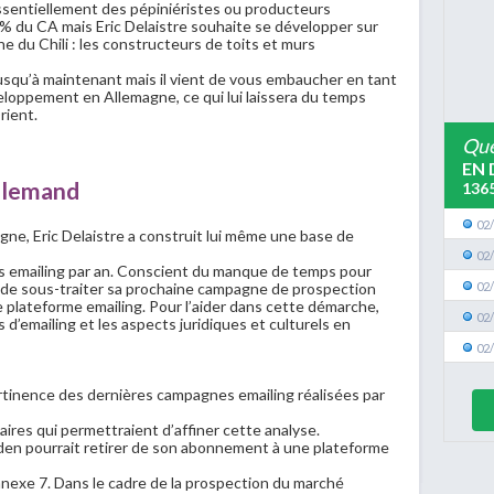
ssentiellement des pépiniéristes ou producteurs
% du CA mais Eric Delaistre souhaite se développer sur
e du Chili : les constructeurs de toits et murs
 jusqu’à maintenant mais il vient de vous embaucher en tant
eloppement en Allemagne, ce qui lui laissera du temps
rient.
Que
EN 
allemand
136
02
ne, Eric Delaistre a construit lui même une base de
02
nes emailing par an. Conscient du manque de temps pour
02
age de sous-traiter sa prochaine campagne de prospection
 plateforme emailing. Pour l’aider dans cette démarche,
02
s d’emailing et les aspects juridiques et culturels en
02
pertinence des dernières campagnes emailing réalisées par
ires qui permettraient d’affiner cette analyse.
den pourrait retirer de son abonnement à une plateforme
nnexe 7. Dans le cadre de la prospection du marché