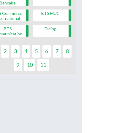
Bancaire
S Commerce
BTS MUC
ternational
BTS
Facing
mmunication
2
3
4
5
6
7
8
9
10
11