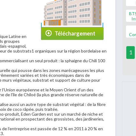
BT
In
Téléchargement
Co
ique Latine en
ds groupes
glais-espagnol,
teur de substrats1 organiques sur la région bordelaise en
1
mmercialisant un seul produit : la sphaigne du Chili 100
relle qui pousse dans les zones marécageuses les plus
xtrêmement variées et très économiques dans de
 murs végétaux, substrat et support de culture pour
ur l’Union européenne et le Moyen Orient d’un des
e de l’île de Chiloé (la plus grande réserve naturelle de
ise aussi un autre type de substrat végétal : de la fibre
noix de coco râpée, puis traitée.
no-produit, Eden Garden est sur un marché de niche et
rnational en prospectant des grossistes, des jardineries,
ires de l’entreprise est passée de 12 % en 2011 à 20 % en
13.