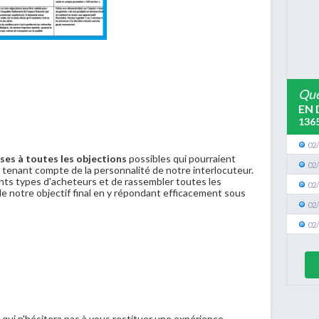
Que
EN 
136
02
ses à toutes les objections
possibles qui pourraient
02
 tenant compte de la personnalité de notre interlocuteur.
ents types d'acheteurs et de rassembler toutes les
02
 de notre objectif final en y répondant efficacement sous
02
02
 qui n'hésitera pas à vous restituer une expérience