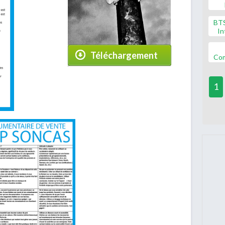
BT
In
Téléchargement
Co
1