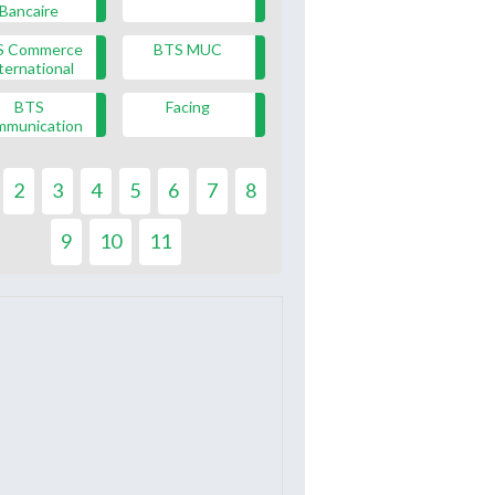
Bancaire
S Commerce
BTS MUC
ternational
BTS
Facing
mmunication
2
3
4
5
6
7
8
9
10
11