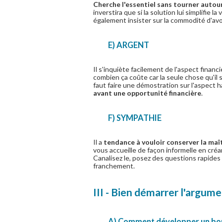
Cherche l'essentiel sans tourner autou
inverstira que si la solution lui simplifie la
également insister sur la commodité d'avo
E) ARGENT
Il s'inquiète facilement de l'aspect financ
combien ça coûte car la seule chose qu'il sou
faut faire une démostration sur l'aspect
avant une opportunité financière
.
F) SYMPATHIE
Il a
tendance à vouloir conserver la maît
vous accueille de façon informelle en créa
Canalisez le, posez des questions rapides e
franchement.
III - Bien démarrer l'argum
A) Comment développer un bon