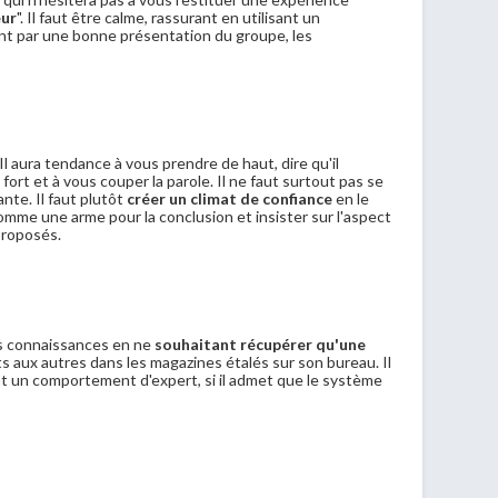
eur
". Il faut être calme, rassurant en utilisant un
t par une bonne présentation du groupe, les
 Il aura tendance à vous prendre de haut, dire qu'il
 fort et à vous couper la parole. Il ne faut surtout pas se
te. Il faut plutôt
créer un climat de confiance
en le
 comme une arme pour la conclusion et insister sur l'aspect
proposés.
es connaissances en ne
souhaitant récupérer qu'une
ts aux autres dans les magazines étalés sur son bureau. Il
nt un comportement d'expert, si il admet que le système