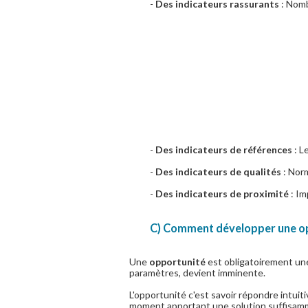
-
Des indicateurs rassurants
: Nomb
-
Des indicateurs de références
: L
-
Des indicateurs de qualités
: Nor
-
Des indicateurs de proximité
: Im
C) Comment développer une op
Une
opportunité
est obligatoirement une
paramètres, devient imminente.
L'opportunité c'est savoir répondre intu
moment apportant une solution suffisamm