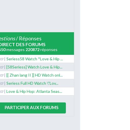
stions
/ Réponses
DIRECT DES FORUMS
550
messages
220872
réponses
|
Seriess58 Watch *Love & Hip ...
/07
|
[58Seriess] Watch Love & Hip...
/07
|
[[ Zhan lang II ]] HD Watch onl...
/07
|
Seriess Full HD Watch \"Lov...
/07
|
Love & Hip Hop: Atlanta Seas...
/07
PARTICIPER AUX FORUMS