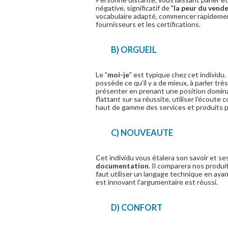
négative, significatif de "
la peur du vend
vocabulaire adapté, commencer rapidemen
fournisseurs et les certifications.
B) ORGUEIL
Le "
moi-je
" est typique chez cet individu.
possède ce qu'il y a de mieux, à parler très
présenter en prenant une position dominan
flattant sur sa réussite, utiliser l'écoute
haut de gamme des services et produits 
C) NOUVEAUTE
Cet individu vous étalera son savoir et s
documentation
. Il comparera nos produi
faut utiliser un langage technique en aya
est innovant l'argumentaire est réussi.
D) CONFORT