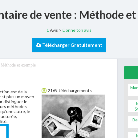
taire de vente : Méthode et
1
Avis >
Donne ton avis
Télécharger Gratuitement
: Méthode et exemple
Mar
2169 téléchargements
tion est de la
’est plus un moyen
 distinguer le
sieurs méthodes
S
qu'une autre, le
ructurée,
Be
ité.