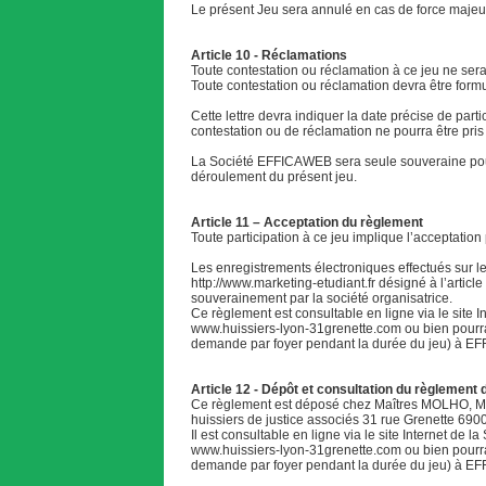
Le présent Jeu sera annulé en cas de force majeu
Article 10 - Réclamations
Toute contestation ou réclamation à ce jeu ne sera
Toute contestation ou réclamation devra être formu
Cette lettre devra indiquer la date précise de par
contestation ou de réclamation ne pourra être pri
La Société EFFICAWEB sera seule souveraine pour t
déroulement du présent jeu.
Article 11 – Acceptation du règlement
Toute participation à ce jeu implique l’acceptatio
Les enregistrements électroniques effectués sur le 
http://www.marketing-etudiant.fr désigné à l’article
souverainement par la société organisatrice.
Ce règlement est consultable en ligne via le site In
www.huissiers-lyon-31grenette.com
ou bien pourra
demande par foyer pendant la durée du jeu) à E
Article 12 - Dépôt et consultation du règlement 
Ce règlement est déposé chez Maîtres MOLHO,
huissiers de justice associés 31 rue Grenette 69
Il est consultable en ligne via le site Internet de la
www.huissiers-lyon-31grenette.com
ou bien pourra
demande par foyer pendant la durée du jeu) à E