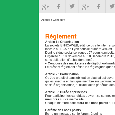
Accueil
›
Concours
Réglement
Article 1 : Organisation
La société EFFICAWEB, éditrice du site internet
ww
Inscrite au RCS de Lyon sous le numéro 494 391
Dont le siège social se trouve : 97 cours gambett
Organise du 18 Novembre au 18 Décembre 2013, sur 
sans obligation d’achat dénommé :
« Concours des marketeurs de digiSchool mark
Le présent règlement définit les règles juridiques
Article 2 : Participation
Ce Jeu gratuit et sans obligation d'achat est ouve
qui est inscrite en tant que membre sur www.marke
société organisatrice, et d'une façon générale des
Article 3 : Durée et principes
Pour participer les candidats devront se connecter 
membres
sur ce même site.
Chaque membre
collectera des bons points
qui l
Barème des bons points
:
Ecrire un message sur le forum : 2 points