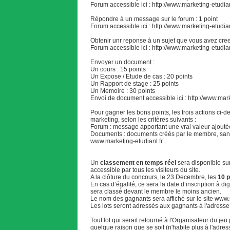
Forum accessible ici :
http://www.marketing-etudian
Répondre à un message sur le forum : 1 point
Forum accessible ici :
http://www.marketing-etudian
Obtenir unr reponse à un sujet que vous avez cree 
Forum accessible ici :
http://www.marketing-etudian
Envoyer un document :
Un cours : 15 points
Un Expose / Etude de cas : 20 points
Un Rapport de stage : 25 points
Un Memoire : 30 points
Envoi de document accessible ici :
http://www.mark
Pour gagner les bons points, les trois actions ci-
marketing, selon les critères suivants :
Forum : message apportant une vrai valeur ajoutée,
Documents : documents créés par le membre, sans p
www.marketing-etudiant.fr
Un
classement en temps réel
sera disponible sur
accessible par tous les visiteurs du site.
A la clôture du concours, le 23 Decembre, les
10 
En cas d’égalité, ce sera la date d’inscription à 
sera classé devant le membre le moins ancien.
Le nom des gagnants sera affiché sur le site
www.m
Les lots seront adressés aux gagnants à l'adresse 
Tout lot qui serait retourné à l'Organisateur du jeu
quelque raison que se soit (n'habite plus à l'ad