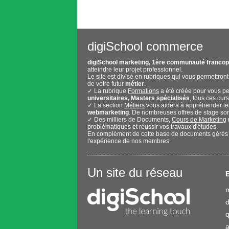
digiSchool commerce
digiSchool marketing, 1ère communauté franco
atteindre leur projet professionnel.
Le site est divisé en rubriques qui vous permettron
de votre futur
métier
.
✓ La rubrique
Formations
a été créée pour vous per
universitaires, Masters spécialisés
, tous ces cur
✓ La section
Métiers
vous aidera à appréhender l
webmarketing
. De nombreuses offres de stage so
✓ Des milliers de Documents,
Cours de Marketing
problématiques et réussir vos travaux d'études.
En complément de cette base de documents gérés
l'expérience de nos membres.
Un site du réseau
E
q
a