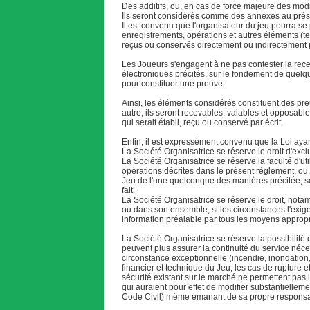
Des additifs, ou, en cas de force majeure des mod
Ils seront considérés comme des annexes au prése
Il est convenu que l'organisateur du jeu pourra se
enregistrements, opérations et autres éléments (te
reçus ou conservés directement ou indirectement pa
Les Joueurs s'engagent à ne pas contester la recev
électroniques précités, sur le fondement de quelque
pour constituer une preuve.
Ainsi, les éléments considérés constituent des pr
autre, ils seront recevables, valables et opposab
qui serait établi, reçu ou conservé par écrit.
Enfin, il est expressément convenu que la Loi ayant
La Société Organisatrice se réserve le droit d'exc
La Société Organisatrice se réserve la faculté d'ut
opérations décrites dans le présent règlement, ou, 
Jeu de l'une quelconque des manières précitée, se
fait.
La Société Organisatrice se réserve le droit, nota
ou dans son ensemble, si les circonstances l'exige
information préalable par tous les moyens appropri
La Société Organisatrice se réserve la possibilit
peuvent plus assurer la continuité du service néce
circonstance exceptionnelle (incendie, inondation,
financier et technique du Jeu, les cas de ruptur
sécurité existant sur le marché ne permettent pas 
qui auraient pour effet de modifier substantiellem
Code Civil) même émanant de sa propre responsabil