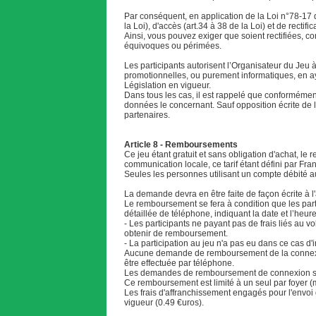
Par conséquent, en application de la Loi n°78-17 du
la Loi), d'accès (art.34 à 38 de la Loi) et de recti
Ainsi, vous pouvez exiger que soient rectifiées, c
équivoques ou périmées.
Les participants autorisent l’Organisateur du Jeu
promotionnelles, ou purement informatiques, en ay
Législation en vigueur.
Dans tous les cas, il est rappelé que conformément 
données le concernant. Sauf opposition écrite de l
partenaires.
Article 8 - Remboursements
Ce jeu étant gratuit et sans obligation d'achat, l
communication locale, ce tarif étant défini par Fr
Seules les personnes utilisant un compte débité
La demande devra en être faite de façon écrite à
Le remboursement se fera à condition que les part
détaillée de téléphone, indiquant la date et l’heur
- Les participants ne payant pas de frais liés au 
obtenir de remboursement.
- La participation au jeu n'a pas eu dans ce cas d'i
Aucune demande de remboursement de la connexion
être effectuée par téléphone.
Les demandes de remboursement de connexion sero
Ce remboursement est limité à un seul par foyer
Les frais d'affranchissement engagés pour l'envo
vigueur (0.49 €uros).