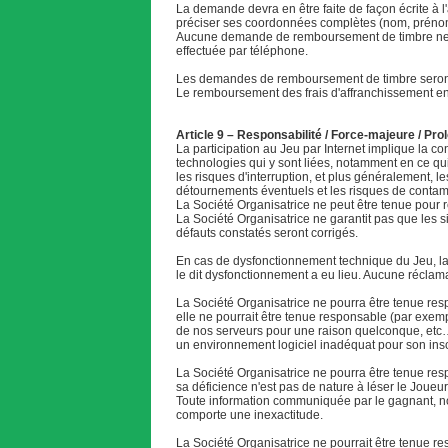
La demande devra en être faite de façon écrite à
préciser ses coordonnées complètes (nom, prénom,
Aucune demande de remboursement de timbre ne po
effectuée par téléphone.
Les demandes de remboursement de timbre seront 
Le remboursement des frais d'affranchissement e
Article 9 – Responsabilité / Force-majeure / Pr
La participation au Jeu par Internet implique la con
technologies qui y sont liées, notamment en ce qu
les risques d'interruption, et plus généralement, 
détournements éventuels et les risques de contamin
La Société Organisatrice ne peut être tenue pour
La Société Organisatrice ne garantit pas que les si
défauts constatés seront corrigés.
En cas de dysfonctionnement technique du Jeu, la So
le dit dysfonctionnement a eu lieu. Aucune réclama
La Société Organisatrice ne pourra être tenue resp
elle ne pourrait être tenue responsable (par exem
de nos serveurs pour une raison quelconque, etc…) o
un environnement logiciel inadéquat pour son insc
La Société Organisatrice ne pourra être tenue resp
sa déficience n'est pas de nature à léser le Joueu
Toute information communiquée par le gagnant, no
comporte une inexactitude.
La Société Organisatrice ne pourrait être tenue re